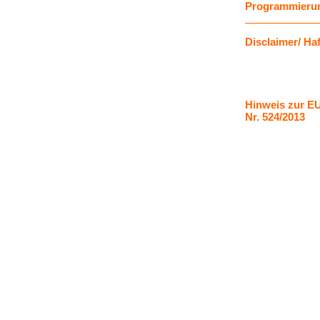
Programmieru
Disclaimer
/ Ha
H
inweis zur E
Nr. 524/2013