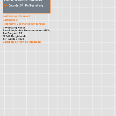
Impressum / Disclaimer
Datenschutz
Allgemeine Geschäftsbedingungen
©
Wolfgang Kessel
Baubiologischer Messtechniker (IBN)
Am Bargfeld 15
22941 Bargteheide
Tel: 04532 / 6679
Email an frei-von-elektrosmog